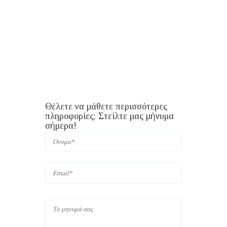
Σώματ
Εκλογο
Ἠμερομ
ὁρίσθη
καί […
Θέλετε να μάθετε περισσότερες
πληροφορίες; Στείλτε μας μήνυμα
σήμερα!