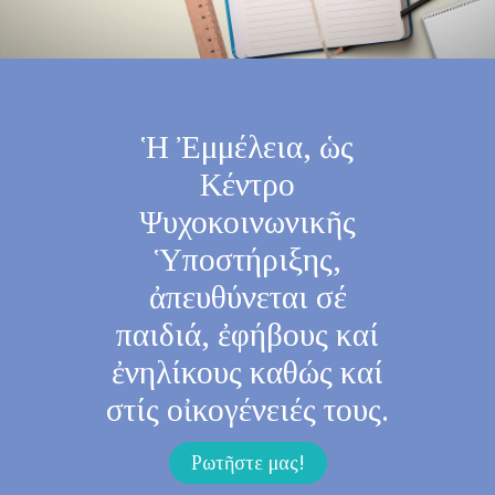
Ἡ Ἐμμέλεια, ὡς
Κέντρο
Ψυχοκοινωνικῆς
Ὑποστήριξης,
ἀπευθύνεται σέ
παιδιά, ἐφήβους καί
ἐνηλίκους καθώς καί
στίς οἰκογένειές τους.
Ρωτῆστε μας!