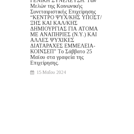
ΓΕΝΙΚΗ ΣΥΝΕΛΕΥΣΗ. Των
ΣΕ Ε
Μελών της Κοινωνικής
ΕΚΛΟ
Συνεταιριστικής Επιχείρησης
ΓΕΝΙ
“ΚΕΝΤΡΟ ΨΥΧ/ΚΗΣ ΥΠΟΣΤ/
24 
ΞΗΣ ΚΑΙ ΚΑΛ/ΚΗΣ
ΔΗΜΙΟΥΡΓΙΑΣ ΓΙΑ ΑΤΟΜΑ
ΠΡΟΣ
ΜΕ ΑΝΑΠΗΡΙΕΣ (Ν.Υ.) ΚΑΙ
ΕΚΤΑ
ΑΛΛΕΣ ΨΥΧΙΚΕΣ
ΔΙΑΤΑΡΑΧΕΣ ΕΜΜΕΛΕΙΑ-
ΕΚΛΟ
ΚΟΙΝΣΕΠ” Το Σάββατο 25
ΣΥΝΕΛ
Μαϊου στα γραφεία της
ΚΟΙΝ
Επιχείρησης.
ΕΠΙΧΕ
15 Μαΐου 2024
ΨΥΧΟ
ΥΠΟΣ
ΔΗΜΙ
ΑΝΑΠΗ
ΨΥΧΙΚ
ΕΜΜΕΛ
συνεδρ
Ἐπιτροπ
ἀποφασ