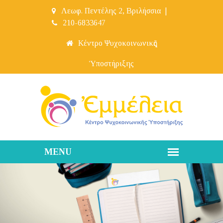
Λεωφ. Πεντέλης 2, Βριλήσσια
|
210-6833647
Κέντρο Ψυχοκοινωνικῆς
Ὑποστήριξης