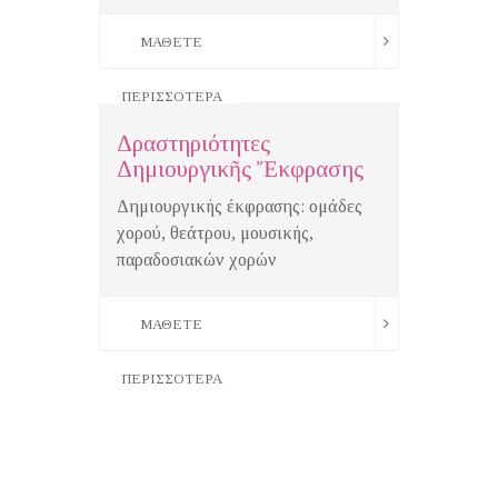
ΜΑΘΕΤΕ
ΠΕΡΙ
Ἀνάπ
ΠΕΡΙΣΣΟΤΕΡΑ
Καθη
Αὐτό
Δραστηριότητες
Δημιουργικῆς Ἔκφρασης
Πρόκε
θεωρο
Δημιουργικής έκφρασης: ομάδες
αὐτον
χορού, θεάτρου, μουσικής,
καθημ
παραδοσιακών χορών
ΜΑ
ΜΑΘΕΤΕ
ΠΕΡΙ
ΠΕΡΙΣΣΟΤΕΡΑ