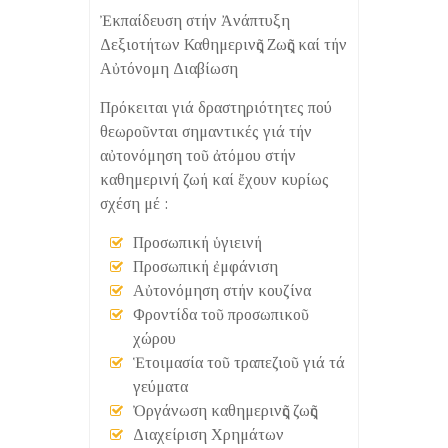
Ἐκπαίδευση στήν Ἀνάπτυξη
Δεξιοτήτων Καθημερινῆς Ζωῆς καί τήν
Αὐτόνομη Διαβίωση
Πρόκειται γιά δραστηριότητες πού
θεωροῦνται σημαντικές γιά τήν
αὐτονόμηση τοῦ ἀτόμου στήν
καθημερινή ζωή καί ἔχουν κυρίως
σχέση μέ :
Προσωπική ὑγιεινή
Προσωπική ἐμφάνιση
Αὐτονόμηση στήν κουζίνα
Φροντίδα τοῦ προσωπικοῦ
χώρου
Ἑτοιμασία τοῦ τραπεζιοῦ γιά τά
γεύματα
Ὀργάνωση καθημερινῆς ζωῆς
Διαχείριση Χρημάτων