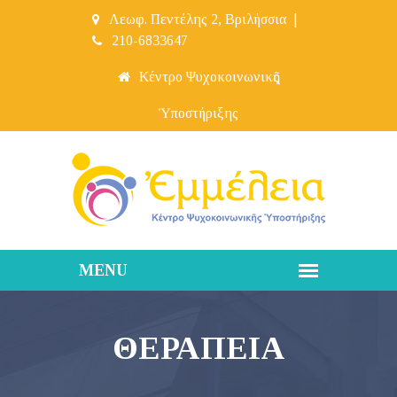
Λεωφ. Πεντέλης 2, Βριλήσσια
|
210-6833647
Κέντρο Ψυχοκοινωνικῆς
Ὑποστήριξης
ΘΕΡΑΠΕΙΑ