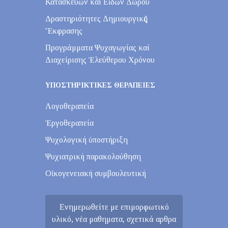
Κατασκευῶν καί Εἰδῶν Δώρου
Δραστηριότητες Δημιουργικῆς
Ἔκφρασης
Προγράμματα Ψυχαγωγίας καί
Διαχείρισης Ἐλεύθερου Χρόνου
ΥΠΟΣΤΗΡΙΚΤΙΚΕΣ ΘΕΡΑΠΕΙΕΣ
Λογοθεραπεία
Ἐργοθεραπεία
Ψυχολογική ὑποστήριξη
Ψυχιατρική παρακολούθηση
Οἰκογενειακή συμβουλευτική
Ενημερωθείτε με επιμορφωτικό
υλικό, νέα μαθηματα, σχετικά αρθρα