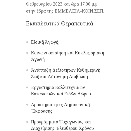
Φεβρουαρίου 2023 και ώρα 17.00 μ.μ.
στην έδρα της ΕΜΜΕΛΕΙΑ-ΚΟΙΝ.ΣΕΠ.
Εκπαιδευτικά Θεραπευτικά
Εἰδικῆς Ἀγωγῆς
Κοινωνικοποίηση καί Κυκλοφοριακή
Ἀγωγή
Ἀνάπτυξη Δεξιοτήτων Καθημερινῆς
Ζωῆς καί Αὐτόνομη Διαβίωση
Έργαστήρια Καλλιτεχνικῶν
Κατασκευῶν καί Εἰδῶν Δώρου
Δραστηριότητες Δημιουργικῆς
Ἔκφρασης
Προγράμματα Ψυχαγωγίας καί
Διαχείρισης Ἐλεύθερου Χρόνου