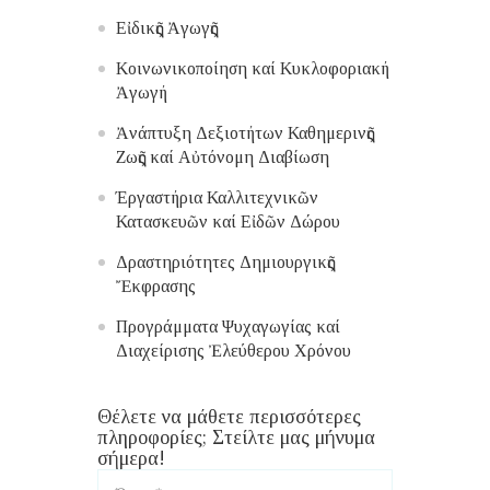
Εἰδικῆς Ἀγωγῆς
Κοινωνικοποίηση καί Κυκλοφοριακή
Ἀγωγή
Ἀνάπτυξη Δεξιοτήτων Καθημερινῆς
Ζωῆς καί Αὐτόνομη Διαβίωση
Έργαστήρια Καλλιτεχνικῶν
Κατασκευῶν καί Εἰδῶν Δώρου
Δραστηριότητες Δημιουργικῆς
Ἔκφρασης
Προγράμματα Ψυχαγωγίας καί
Διαχείρισης Ἐλεύθερου Χρόνου
Θέλετε να μάθετε περισσότερες
πληροφορίες; Στείλτε μας μήνυμα
σήμερα!