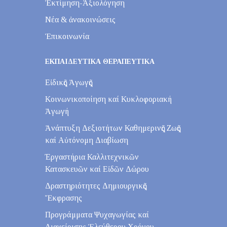
Ἐκτίμηση-Ἀξιολόγηση
Νέα & ἀνακοινώσεις
Ἐπικοινωνία
ΕΚΠΑΙΔΕΥΤΙΚΑ ΘΕΡΑΠΕΥΤΙΚΑ
Εἰδικῆς Ἀγωγῆς
Κοινωνικοποίηση καί Κυκλοφοριακή
Ἀγωγή
Ἀνάπτυξη Δεξιοτήτων Καθημερινῆς Ζωῆς
καί Αὐτόνομη Διαβίωση
Έργαστήρια Καλλιτεχνικῶν
Κατασκευῶν καί Εἰδῶν Δώρου
Δραστηριότητες Δημιουργικῆς
Ἔκφρασης
Προγράμματα Ψυχαγωγίας καί
Διαχείρισης Ἐλεύθερου Χρόνου